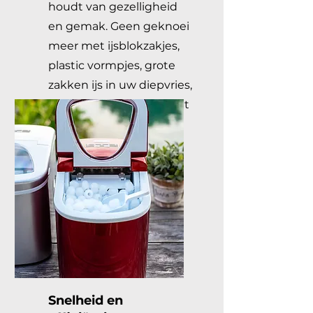
houdt van gezelligheid
en gemak. Geen geknoei
meer met ijsblokzakjes,
plastic vormpjes, grote
zakken ijs in uw diepvries,
of een dure koelkast met
ijsblokjesdispenser.
Snelheid en