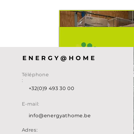
ENERGY@HOME
Téléphone
:
Quand le besoin est gran
+32(0)9 493 30 00
Lisez ici comment Energy
E-mail:
PANNEAUX SOLAIRES
vient à la rescousse des cli
COMPTEUR NUMÉRIQU
info@energyathome.be
concernés par des installat
BATTERIE MAISON !
malveillants.
Adres: