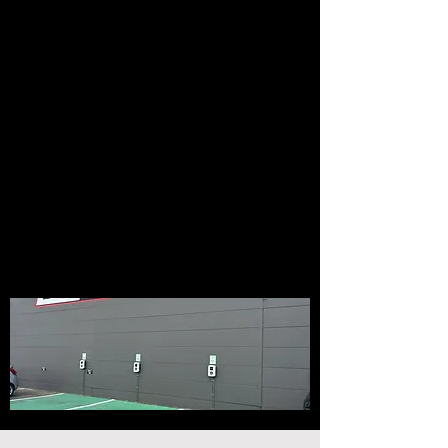
peut souvent s’avérer difficile. Le
réseau de recharge offre une solution
qui s’adapte aux besoins spécifiques
de votre entreprise et évolue avec les
changements. Ce réseau vous permet
de gérer la recharge via une
plateforme cloud, vous offrant une
visibilité et un contrôle complets.
De plus, dans de nombreux pays
européens, vous pouvez bénéficier
d'incitations gouvernementales
lorsque vous achetez un chargeur pour
votre entreprise.