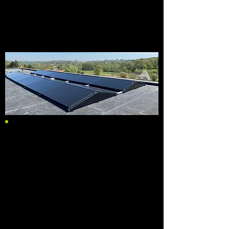
des émissions de CO2 de votre
entreprise et peuvent avoir un effet
positif sur l'atteinte des normes EPB
ou EPC.
BATTERIES INDUSTRIELLES
Optimisez votre stockage d'énergie
industriel avec un système de batterie
équipé d'un onduleur bidirectionnel
intégré, spécialement conçu pour une
installation au sein de vos locaux
professionnels. Augmentez la fiabilité
et la sécurité de votre système de
batterie grâce à notre service de