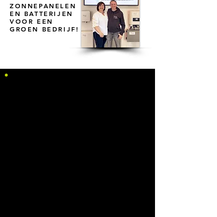
ZONNEPANELEN
EN BATTERIJEN
VOOR EEN
GROEN BEDRIJF!
PANNEAUX SOLAIRES
Protégez votre entreprise contre les
fluctuations des prix de l'énergie
d'aujourd'hui et de demain en
investissant dans des panneaux
solaires ! Cette solution énergétique
durable est omniprésente de nos jours
et doit sa popularité aux subventions
et à la hausse continue des prix de
l’énergie. En plus de réduire la facture
énergétique de votre entreprise, les
panneaux solaires contribuent de
manière significative à la réduction