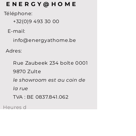
ENERGY@HOME
Téléphone:
+32(0)9 493 30 00
E-mail:
info@energyathome.be
Adres:
Rue Zaubeek 234 boîte 0001
9870 Zulte
le showroom est au coin de
la rue
TVA : BE
0837.841.062
Heures d
'ouverture:
Il n'y a pas d'heures
d'ouverture...
mais sont toujours les