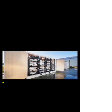
surveillance et notre garantie de
capacité 24h/24 et 7j/7. Maximisez vos
revenus grâce à notre Service de
Contrôle Optimal. Créez un système
comme vous le souhaitez en
combinant plusieurs armoires de
batteries, avec la possibilité d'évoluer
jusqu'à une échelle de MWh.
BORNES DE RECHARGE
Réussir dans un environnement en
constante évolution nécessite
d’anticiper les besoins futurs, ce qui